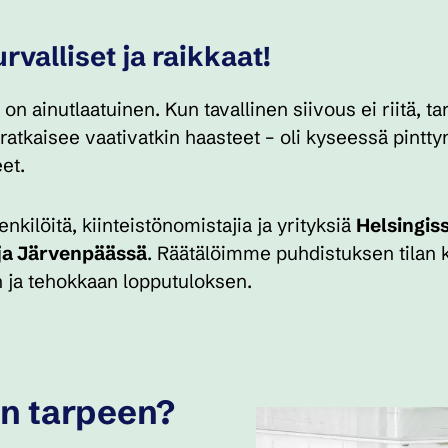
urvalliset ja raikkaat!
e on ainutlaatuinen. Kun tavallinen siivous ei riitä, 
atkaisee vaativatkin haasteet – oli kyseessä pinttynyt
et.
kilöitä, kiinteistönomistajia ja yrityksiä
Helsingiss
 ja Järvenpäässä
. Räätälöimme puhdistuksen tilan
n ja tehokkaan lopputuloksen.
on tarpeen?