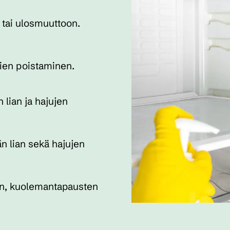
- tai ulosmuuttoon.
nien poistaminen.
 lian ja hajujen
n lian sekä hajujen
en, kuolemantapausten