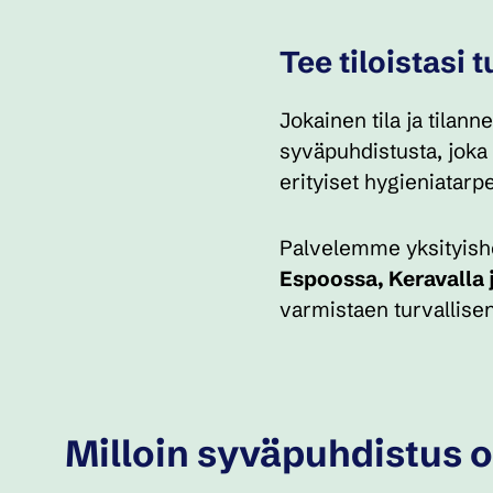
Tee tiloistasi t
Jokainen tila ja tilann
syväpuhdistusta, joka r
erityiset hygieniatarpe
Palvelemme yksityishen
Espoossa, Keravalla
varmistaen turvallise
Milloin syväpuhdistus 