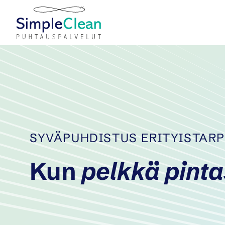
Siirry
sisältöön
SYVÄPUHDISTUS ERITYISTARP
Kun
pelkkä pinta