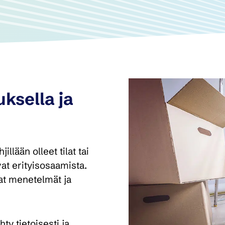
ksella ja
llään olleet tilat tai
vat erityisosaamista.
at menetelmät ja
ty tietoisesti ja