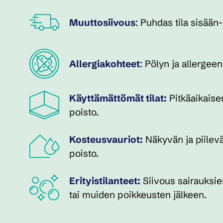
Muuttosiivous
: Puhdas tila sisään
Allergiakohteet
: Pölyn ja allergee
Käyttämättömät tilat:
Pitkäaikaisen
poisto.
Kosteusvauriot:
Näkyvän ja piilevä
poisto.
Erityistilanteet:
Siivous sairauksi
tai muiden poikkeusten jälkeen.