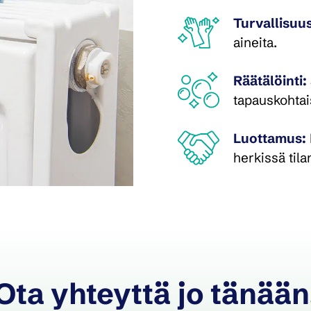
Turvallisuu
aineita.
Räätälöinti:
tapauskohtai
Luottamus:
herkissä tila
Ota yhteyttä jo tänään