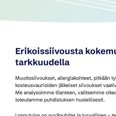
Erikoissiivousta kokemu
tarkkuudella
Muuttosiivoukset, allergiakohteet, pitkään tyhji
kosteusvaurioiden jälkeiset siivoukset vaati
Me analysoimme tilanteen, valitsemme oike
toteutamme puhdistuksen huolellisesti.
Lopputulos on syväpuhdas ja turvallinen – teh