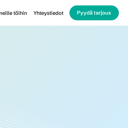
Pyydä tarjous
eille töihin
Yhteystiedot