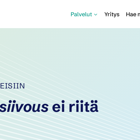
Palvelut
Yritys
Hae m
EISIIN
siivous
ei riitä